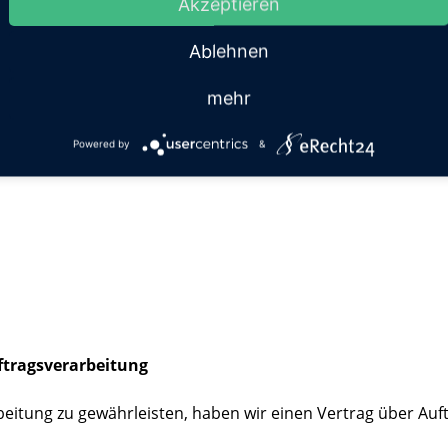
Akzeptieren
m Zwecke der Vertragserfüllung gegenüber unseren potenzie
Ablehnen
e einer sicheren, schnellen und effizienten Bereitstellung 
1 lit. f DSGVO).
mehr
oweit verarbeiten, wie dies zur Erfüllung seiner Leistungspf
Powered by
&
 befolgen.
ftragsverarbeitung
itung zu gewährleisten, haben wir einen Vertrag über Auf