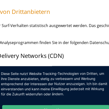
von Dritt­anbietern
 Surf-Verhalten statistisch ausgewertet werden. Das gesch
n Analyseprogrammen finden Sie in der folgenden Datenschu
Delivery Networks (CDN)
Diese Seite nutzt Website Tracking-Technologien von Dritten, um
ihre Dienste anzubieten, stetig zu verbessern und Werbung
entsprechend der Interessen der Nutzer anzuzeigen. Ich bin damit
en Dienstleister gehostet (Hoster). Die personenbezogenen 
einverstanden und kann meine Einwilligung jederzeit mit Wirkung
ern des Hosters gespeichert. Hierbei kann es sich v. a. um 
für die Zukunft widerrufen oder ändern.
aten, Kontaktdaten, Namen, Websitezugriffe und sonstige 